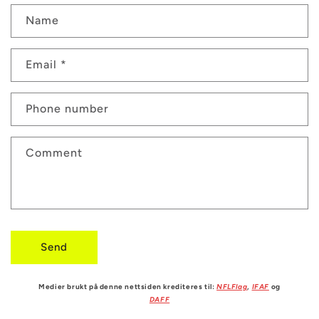
C
Name
o
n
Email
*
t
a
Phone number
c
t
Comment
f
o
r
Send
m
Medier brukt på denne nettsiden krediteres til:
NFLFlag
,
IFAF
og
DAFF